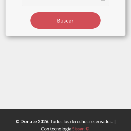
© Donate
2026
. Todos los derechos reservados. |
Con tecnología
Sissan ©
.